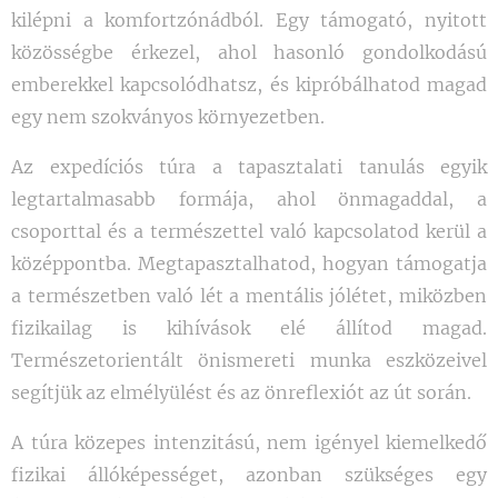
kilépni a komfortzónádból. Egy támogató, nyitott
közösségbe érkezel, ahol hasonló gondolkodású
emberekkel kapcsolódhatsz, és kipróbálhatod magad
egy nem szokványos környezetben.
Az expedíciós túra a tapasztalati tanulás egyik
legtartalmasabb formája, ahol önmagaddal, a
csoporttal és a természettel való kapcsolatod kerül a
középpontba. Megtapasztalhatod, hogyan támogatja
a természetben való lét a mentális jólétet, miközben
fizikailag is kihívások elé állítod magad.
Természetorientált önismereti munka eszközeivel
segítjük az elmélyülést és az önreflexiót az út során.
A túra közepes intenzitású, nem igényel kiemelkedő
fizikai állóképességet, azonban szükséges egy