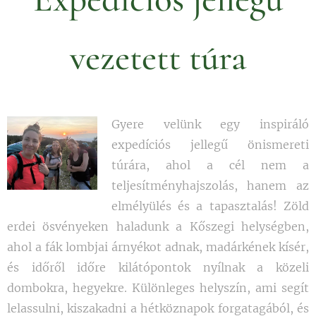
vezetett túra
Gyere velünk egy inspiráló
expedíciós jellegű önismereti
túrára, ahol a cél nem a
teljesítményhajszolás, hanem az
elmélyülés és a tapasztalás! Zöld
erdei ösvényeken haladunk a Kőszegi helységben,
ahol a fák lombjai árnyékot adnak, madárkének kísér,
és időről időre kilátópontok nyílnak a közeli
dombokra, hegyekre. Különleges helyszín, ami segít
lelassulni, kiszakadni a hétköznapok forgatagából, és