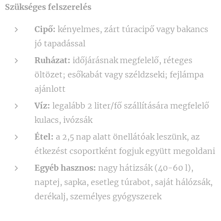
Szükséges felszerelés
Cipő:
kényelmes, zárt túracipő vagy bakancs
jó tapadással
Ruházat:
időjárásnak megfelelő, réteges
öltözet; esőkabát vagy széldzseki; fejlámpa
ajánlott
Víz:
legalább 2 liter/fő szállítására megfelelő
kulacs, ivózsák
Étel:
a 2,5 nap alatt önellátóak leszünk, az
étkezést csoportként fogjuk együtt megoldani
Egyéb hasznos:
nagy hátizsák (40-60 l),
naptej, sapka, esetleg túrabot, saját hálózsák,
derékalj, személyes gyógyszerek