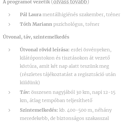
(
olvass tovább
)
A programot vezetik
Pál Laura
mentálhigiénés szakember, tréner
Tóth Mariann
pszichológus, tréner
Útvonal, táv, szintemelkedés
Útvonal rövid leírása:
erdei ösvényeken,
kilátópontokon és tisztásokon át vezető
körtúra, amit két nap alatt teszünk meg
(részletes tájékoztatást a regisztráció után
küldünk)
Táv:
összesen nagyjából 30 km, napi 12-15
km, átlag tempóban teljesíthető
Szintemelkedés:
kb. 400-500 m, néhány
meredekebb, de biztonságos szakasszal