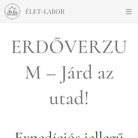
ÉLET-LABOR
ERDŐVERZU
M – Járd az
utad!
Expedíciós jellegű