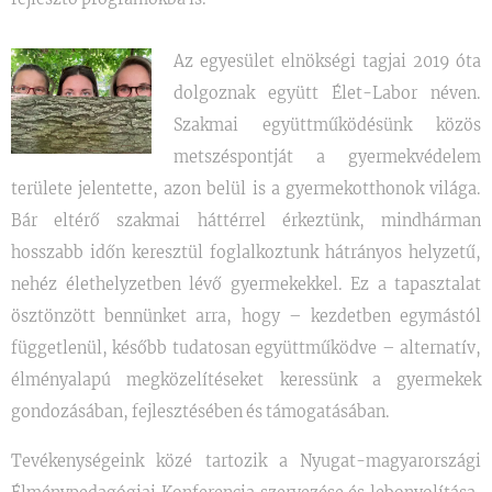
Az egyesület elnökségi tagjai 2019 óta
dolgoznak együtt Élet-Labor néven.
Szakmai együttműködésünk közös
metszéspontját a gyermekvédelem
területe jelentette, azon belül is a gyermekotthonok világa.
Bár eltérő szakmai háttérrel érkeztünk, mindhárman
hosszabb időn keresztül foglalkoztunk hátrányos helyzetű,
nehéz élethelyzetben lévő gyermekekkel. Ez a tapasztalat
ösztönzött bennünket arra, hogy – kezdetben egymástól
függetlenül, később tudatosan együttműködve – alternatív,
élményalapú megközelítéseket keressünk a gyermekek
gondozásában, fejlesztésében és támogatásában.
Tevékenységeink közé tartozik a Nyugat-magyarországi