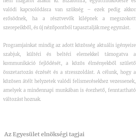
nem magától alakul ki. Bizalomra, együttműködésre és
valódi kapcsolódásra van szükség – ezek pedig akkor
erősödnek, ha a résztvevők kilépnek a megszokott
szerepeikből, és új nézőpontból tapasztalják meg egymást.
Programjainkat mindig az adott közösség aktuális igényeire
szabjuk, kültéri és beltéri elemekkel támogatva a
kommunikáció fejlődését, a közös élményekből születő
összetartozás érzését és a stresszoldást. A célunk, hogy a
közösen átélt helyzetek valódi felismerésekhez vezessenek,
amelyek a mindennapi munkában is érezhető, fenntartható
változást hoznak.
Az Egyesület elnökségi tagjai