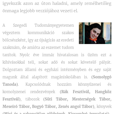
igyekszik azon az úton haladni, amely remélhetőleg
önmaga legjobb verziójához vezeti el.
A Szegedi Tudományegyetemen
végeztem kommunikáció szakos
bölcsészként, így az újságírás az eredeti
szakmám, de amióta az eszemet tudom
tanítok. Nyolc éve immár hivatalosan is űzöm ezt a
kihívásokkal teli, sokat adó és sokat követelő pályát.
Dolgoztam állami és egyházi intézményben és egy saját
magunk által alapított magániskolában is.
(Somolygó
Tanoda)
. Kapcsolódnak hozzám könnyűzenei és
komolyzenei rendezvények
(Rák Fesztivál, Hangköz
Fesztivál)
, táborok
(Süti Tábor, Mesterségek Tábor,
Meseíró Tábor, Bogyó Tábor, Zenés angol Tábor)
, könyvek