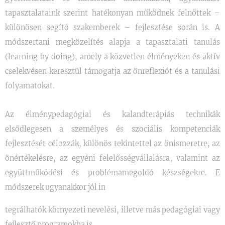
tapasztalataink szerint hatékonyan működnek felnőttek –
különösen segítő szakemberek – fejlesztése során is. A
módszertani megközelítés alapja a tapasztalati tanulás
(learning by doing), amely a közvetlen élményeken és aktív
cselekvésen keresztül támogatja az önreflexiót és a tanulási
folyamatokat.
Az élménypedagógiai és kalandterápiás technikák
elsődlegesen a személyes és szociális kompetenciák
fejlesztését célozzák, különös tekintettel az önismeretre, az
önértékelésre, az egyéni felelősségvállalásra, valamint az
együttműködési és problémamegoldó készségekre. E
módszerek ugyanakkor jól in
tegrálhatók környezeti nevelési, illetve más pedagógiai vagy
fejlesztő programokba is.