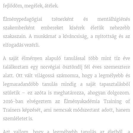
fejlődöm, megélek, átélek.
Élménypedagógiai trénerként és mentálhigiénés
szakemberként embereket kísérek életük nehezebb
szakaszain. A munkámat a kíváncsiság, a nyitottság és az
elfogadás vezérli.
A saját élményen alapuló tanulással több mint tíz éve
találkoztam egy norvégiai ösztöndíj fél éves szemesztere
alatt. Ott vált világossá számomra, hogy a legmélyebb és
legmaradandóbb tanulás mindig a saját tapasztalásból
születik – ez azóta is meghatározza, ahogyan dolgozom.
2016-ban elvégeztem az Élményakadémia Training of
Trainers képzését, ami nemcsak módszertant adott, hanem
szemléletet is.
Azt vallom, hogy a legmélyebb tanulás az életből, a