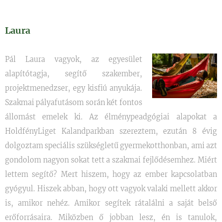
Laura
Pál Laura vagyok, az egyesület
alapítótagja, segítő szakember,
projektmenedzser, egy kisfiú anyukája.
Szakmai pályafutásom során két fontos
állomást emelek ki. Az élménypeadgógiai alapokat a
HoldfényLiget Kalandparkban szereztem, ezután 8 évig
dolgoztam speciális szükségletű gyermekotthonban, ami azt
gondolom nagyon sokat tett a szakmai fejlődésemhez. Miért
lettem segítő? Mert hiszem, hogy az ember kapcsolatban
gyógyul. Hiszek abban, hogy ott vagyok valaki mellett akkor
is, amikor nehéz. Amikor segítek rátalálni a saját belső
erőforrásaira. Miközben ő jobban lesz, én is tanulok,