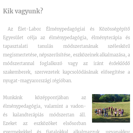
Kik vagyunk?
Az Élet-Labor Élménypedagógiai és Közösségépítő
Egyesület célja az élménypedagógia, élményterápia és
tapasztalati tanulás módszertanának széleskörű
megismertetése, népszerűsítése, eszközeinek alkalmazása, a
módszertannal foglalkozó vagy az iránt érdeklődő
szakemberek, szervezetek kapcsolódásának elősegítése a
nyugat-magyarországi régióban.
Munkánk középpontjában az
élménypedagógia, valamint a vadon-
és kalandterápiás módszertan áll.
Ezeket az eszközöket elsősorban
gyermekekkel és fiatalokkal alkalmazzuk, ugyanakkor