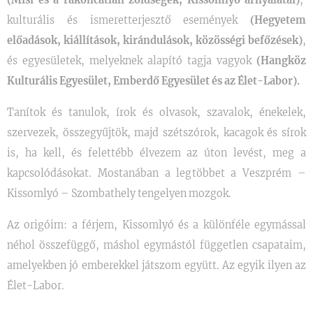
(Misi és a rakoncátlan zöldségek, Kissomlyó árnyalatai)
,
kulturális és ismeretterjesztő események
(Hegyetem
előadások, kiállítások, kirándulások, közösségi befőzések)
,
és egyesületek, melyeknek alapító tagja vagyok
(Hangköz
Kulturális Egyesület, Emberdő Egyesület és az Élet-Labor).
Tanítok és tanulok, írok és olvasok, szavalok, énekelek,
szervezek, összegyűjtök, majd szétszórok, kacagok és sírok
is, ha kell, és felettébb élvezem az úton levést, meg a
kapcsolódásokat. Mostanában a legtöbbet a Veszprém –
Kissomlyó – Szombathely tengelyen mozgok.
Az origóim: a férjem, Kissomlyó és a különféle egymással
néhol összefüggő, máshol egymástól független csapataim,
amelyekben jó emberekkel játszom együtt. Az egyik ilyen az
Élet-Labor.