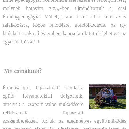
Élménypedagógiai Konferencia szervezése és lebonyolítása,
melynek hatására 2024-ben újraindítottuk a Vasi
Élménypedagógiai Műhelyt, ami teret ad a rendszeres
találkozásra, közös fejlődésre, gondolkodásra. Az így
kialakult szakmai és emberi kapcsolatok tették lehetővé az
egyesületté válást.
Mit csinálunk?
Élményalapú, tapasztalati tanulásra
épülő folyamatokkal dolgozunk,
amelyek a csoport valós működésére
reflektálnak. Tapasztalt
szakemberekként tudjuk: az eredményes együttműködés