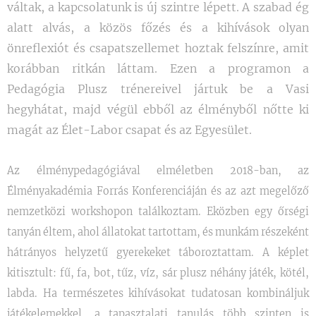
váltak, a kapcsolatunk is új szintre lépett. A szabad ég
alatt alvás, a közös főzés és a kihívások olyan
önreflexiót és csapatszellemet hoztak felszínre, amit
korábban ritkán láttam. Ezen a programon a
Pedagógia Plusz trénereivel jártuk be a Vasi
hegyhátat,
majd
végül ebből az élményből nőtte ki
magát az Élet-Labor csapat és az Egyesület.
Az élménypedagógiával elméletben 2018-ban, az
Élményakadémia Forrás Konferenciáján és az azt megelőző
nemzetközi workshopon találkoztam. Eközben egy őrségi
tanyán éltem, ahol állatokat tartottam, és munkám részeként
hátrányos helyzetű gyerekeket táboroztattam. A képlet
kitisztult: fű, fa, bot, tűz, víz, sár plusz néhány játék, kötél,
labda. Ha természetes kihívásokat tudatosan kombináljuk
játékelemekkel, a tapasztalati tanulás több szinten is