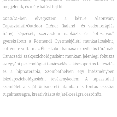
megjelenik, és mély hatást fejt ki.
2020/21-ben elvégeztem a kéTTé Alapítvány
Tapasztalati/Outdoor Tréner (kaland- és vadonterápiás
irány) képzését, szerveztem napközis és "ott-alvós"
gyerektábort a Körmendi Gyermekjóléti munkatársaként,
cotrénere voltam az Élet-Labor kamasz expedíciós túráinak.
Tanácsadó szakpszichológusként munkám jelenlegi fókusza
az egyéni pszichológiai tanácsadás, a kiscsoportos fejlesztés
és a hipnoterápia, Szombathelyen egy intézményben
iskolapszichológusként tevékenykedem. A tapasztalati
szemlélet a saját önismereti utamban is fontos eszköz:
rugalmasságra, kreativitásra és játékosságra ösztönöz.