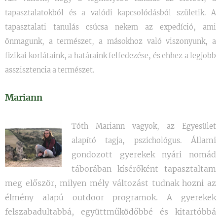
tapasztalatokból és a valódi kapcsolódásból születik. A
tapasztalati tanulás csúcsa nekem az expedíció, ami
önmagunk, a természet, a másokhoz való viszonyunk, a
fizikai korlátaink, a határaink felfedezése, és ehhez a legjobb
asszisztencia a természet.
Mariann
Tóth Mariann vagyok, az Egyesület
Állami
alapító tagja, pszichológus.
gondozott gyerekek nyári nomád
táborában kísérőként tapasztaltam
meg először, milyen mély változást tudnak hozni az
élmény alapú outdoor programok. A gyerekek
felszabadultabbá, együttműködőbbé és kitartóbbá