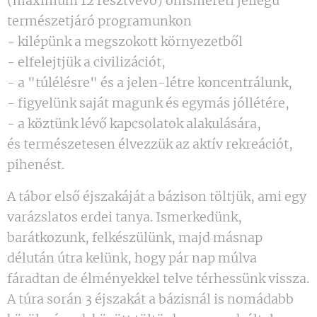
(maximum 12 résztvevő) önismereti jellegű
természetjáró programunkon
- kilépünk a megszokott környezetből
- elfelejtjük a civilizációt,
- a "túlélésre" és a jelen-létre koncentrálunk,
- figyelünk saját magunk és egymás jóllétére,
- a köztünk lévő kapcsolatok alakulására,
és természetesen élvezzük az aktív rekreációt,
pihenést.
A tábor első éjszakáját a bázison töltjük, ami egy
varázslatos erdei tanya. Ismerkedünk,
barátkozunk, felkészülünk, majd másnap
délután útra kelünk, hogy pár nap múlva
fáradtan de élményekkel telve térhessünk vissza.
A túra során 3 éjszakát a bázisnál is nomádabb