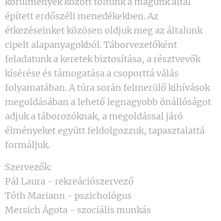
körülmények között töltünk a magunk által
épített erdőszéli menedékekben. Az
étkezéseinket közösen oldjuk meg az általunk
cipelt alapanyagokból. Táborvezetőként
feladatunk a keretek biztosítása, a résztvevők
kísérése és támogatása a csoporttá válás
folyamatában. A túra során felmerülő kihívások
megoldásában a lehető legnagyobb önállóságot
adjuk a táborozóknak, a megoldással járó
élményeket együtt feldolgozzuk, tapasztalattá
formáljuk.
Szervezők:
Pál Laura - rekreációszervező
Tóth Mariann - pszichológus
Mersich Ágota - szociális munkás