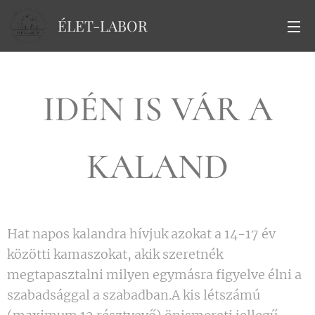
ÉLET-LABOR
IDÉN IS VÁR A
KALAND
Hat napos kalandra hívjuk azokat a 14-17 év
közötti kamaszokat, akik szeretnék
megtapasztalni milyen egymásra figyelve élni a
szabadsággal a szabadban.A kis létszámú