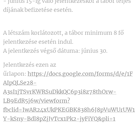
- június 15-ig való jelentkezéskor a tábor teljes
díjának befizetése esetén.
A létszám korlátozott, a tábor minimum 8 fő
jelentkezése esetén indul.
A jelentkezés végső dátuma: június 30.
Jelentkezés ezen az
űrlapon:
https://docs.google.com/forms/d/e/1F
AIpQLSe28-
A3sI1jTSvrKWRSuDkkQC6p3i8z78thOrw-
LB9EdR5j6w/viewform?
fbclid=IwAR24xUkPKEGBK838h6J8pVuWUrUW1
Y-kSny-Bdl8pZjJvTcx1Pk2-jyFiYQ&pli=1