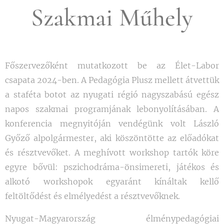
Szakmai Műhely
Főszervezőként mutatkozott be az Élet-Labor
csapata 2024-ben. A Pedagógia Plusz mellett átvettük
a staféta botot az nyugati régió nagyszabású egész
napos szakmai programjának lebonyolításában. A
konferencia megnyitóján vendégünk volt László
Győző alpolgármester, aki köszöntötte az előadókat
és résztvevőket. A meghívott workshop tartók köre
egyre bővül: pszichodráma-önsimereti, játékos és
alkotó workshopok egyaránt kínáltak kellő
feltöltődést és elmélyedést a résztvevőknek.
Nyugat-Magyarország élménypedagógiai