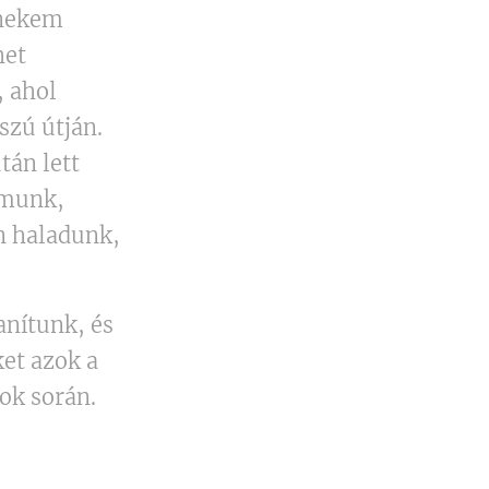
 nekem
het
, ahol
szú útján.
tán lett
lmunk,
on haladunk,
anítunk, és
et azok a
ok során.