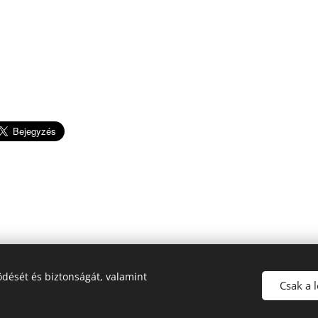
dését és biztonságát, valamint
Élet-Labor - Vas vármegye Szombathely - 2021
Csak a 
Az oldalt a
Webnode
működteti
Sütik