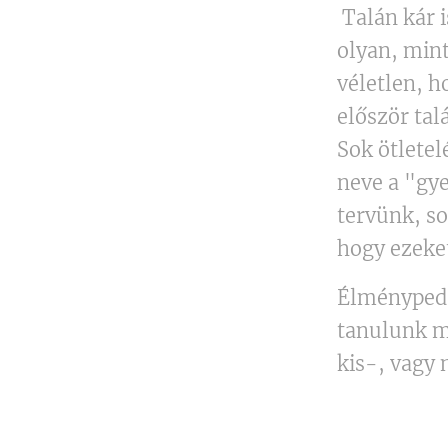
Talán kár 
olyan, mint
véletlen, h
először ta
Sok ötletel
neve a "gy
tervünk, so
hogy ezeke
Élménypedag
tanulunk m
kis-, vagy