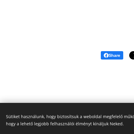
Share
Sütiket használunk, hogy biztosítsuk a weboldal megfelelő műkö
hogy a lehető legjobb felhasználói élményt kínáljuk Neked.